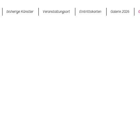
bisherige Künstler
Veranstaltungsort
Eintrittskarten
Galerie 2026
G