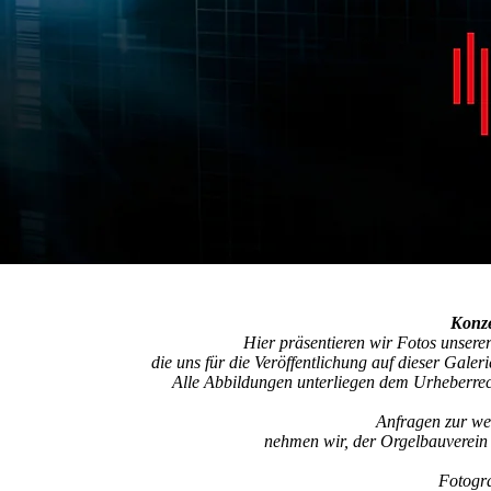
Konze
Hier präsentieren wir Fotos unserer
die uns für die Veröffentlichung auf dieser Galeri
Alle Abbildungen unterliegen dem Urheberrec
Anfragen zur we
nehmen wir, der Orgelbauverein S
Fotogra